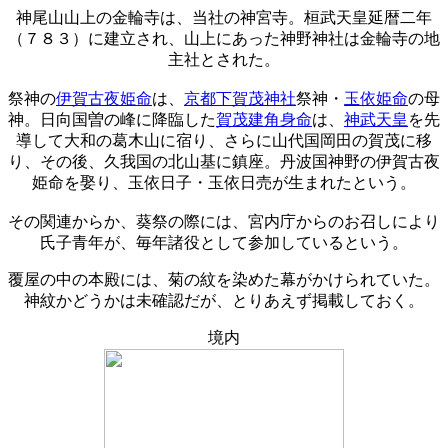
神尾山山上の金輪寺は、当社の神宮寺。桓武天皇延暦二年
（７８３）に建立され、山上にあった神野神社は金輪寺の地
主社とされた。
祭神の
伊賀古夜姫命
は、
京都下賀茂神社
祭神・
玉依姫命
の母
神。日向国曽の峰に降臨した
賀茂建角身命
は、
神武天皇
を先
導して大和の葛木山に宿り、さらに山代国岡田の賀茂に移
り、その後、久我国の北山基に鎮座。丹波国神野の伊賀古夜
姫命を娶り、玉依日子・玉依日売が生まれたという。
その関連からか、葵祭の際には、宮内庁からのお召しにより
氏子青年が、毎年諸役として参加しているという。
覆屋の中の本殿には、菊の紋を染めた幕がかけられていた。
神紋かどうかは未確認だが、とりあえず掲載しておく。
境内