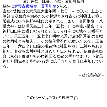
宮川神社（延喜式内社）宮前町宮川
祭神に
伊賀古夜姫命
、
誉田別命
を祀る。
当社の創建は文武天皇大宝年間（七〇一～七〇八）山上に
伊賀 古夜姫命を鎮めたのが起源とされ古くは神野山と称し
延喜式にいう神野神社に比定される。また、誉田別命 （八
幡大神）は欽明天皇三十二年（五七一）に宇佐八幡宮 より
神野山山中に遷し祀られたと伝えられ今に社地を 八幡平と
いう。天正五年（一五七七）明智光秀と波多野秀治 の合戦
の際両社とも焼失し、その後落雷不作が続いた ので、正保
四年（一六四七）山麓の現在地に社殿を移し 二神をあわせ
祀り。名称も宮川神社と改めたと伝えら れる。伊賀古夜姫
命は京都下賀茂神社の祭神玉依 姫命の母神であり、下賀茂
神社と関係深く葵祭の 行列に氏子青年が奉仕に参加してい
る。
－社前案内板－
このページはPC版の抜粋です。