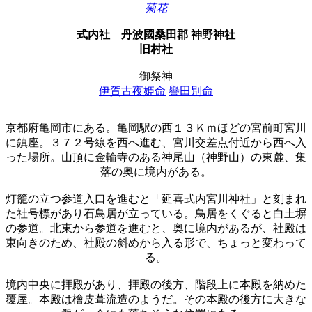
菊花
式内社
丹波國桑田郡 神野神社
旧村社
御祭神
伊賀古夜姫命
譽田別命
京都府亀岡市にある。亀岡駅の西１３Ｋｍほどの宮前町宮川
に鎮座。３７２号線を西へ進む、宮川交差点付近から西へ入
った場所。山頂に金輪寺のある神尾山（神野山）の東麓、集
落の奥に境内がある。
灯籠の立つ参道入口を進むと「延喜式内宮川神社」と刻まれ
た社号標があり石鳥居が立っている。鳥居をくぐると白土塀
の参道。北東から参道を進むと、奥に境内があるが、社殿は
東向きのため、社殿の斜めから入る形で、ちょっと変わって
る。
境内中央に拝殿があり、拝殿の後方、階段上に本殿を納めた
覆屋。本殿は檜皮葺流造のようだ。その本殿の後方に大きな