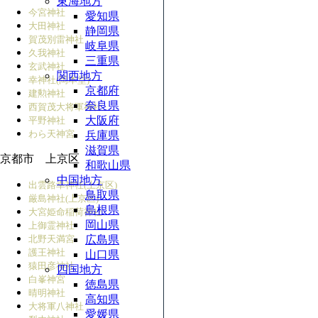
東海地方
今宮神社
愛知県
大田神社
静岡県
賀茂別雷神社
岐阜県
久我神社
三重県
玄武神社
関西地方
幸神社(岡本堂)
京都府
建勲神社
奈良県
西賀茂大将軍神社
大阪府
平野神社
わら天神宮
兵庫県
滋賀県
京都市 上京区
和歌山県
中国地方
出雲路幸神社(上京区)
鳥取県
厳島神社(上京区)
島根県
大宮姫命稲荷神社
岡山県
上御霊神社
北野天満宮
広島県
護王神社
山口県
猿田彦神社
四国地方
白峯神宮
徳島県
晴明神社
高知県
大将軍八神社
愛媛県