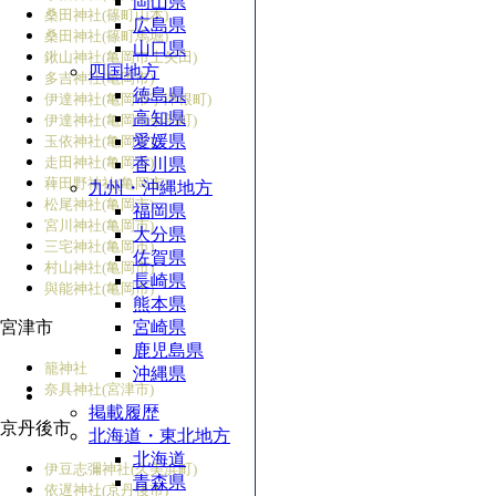
岡山県
桑田神社(篠町山本)
広島県
桑田神社(篠町馬堀)
山口県
鍬山神社(亀岡市上矢田)
四国地方
多吉神社(亀岡市)
徳島県
伊達神社(亀岡市宇津根町)
高知県
伊達神社(亀岡市余部町)
愛媛県
玉依神社(亀岡市)
走田神社(亀岡市)
香川県
薭田野神社(亀岡市)
九州・沖縄地方
松尾神社(亀岡市)
福岡県
宮川神社(亀岡市)
大分県
三宅神社(亀岡市)
佐賀県
村山神社(亀岡市)
長崎県
與能神社(亀岡市)
熊本県
宮津市
宮崎県
鹿児島県
籠神社
沖縄県
奈具神社(宮津市)
掲載履歴
京丹後市
北海道・東北地方
北海道
伊豆志彌神社(久美浜町)
青森県
依遅神社(京丹後市)