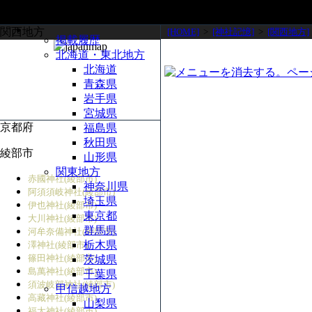
関西地方
[HOME]
>
[神社記憶]
>
[関西地方]
掲載履歴
北海道・東北地方
北海道
青森県
岩手県
宮城県
京都府
福島県
秋田県
綾部市
山形県
関東地方
赤國神社(綾部市)
神奈川県
阿須須岐神社(綾部市)
埼玉県
伊也神社(綾部市)
東京都
大川神社(綾部市)
群馬県
河牟奈備神社(綾部市)
栃木県
澤神社(綾部市)
篠田神社(綾部市)
茨城県
島萬神社(綾部市)
千葉県
須波岐部神社(綾部市)
甲信越地方
高藏神社(綾部市)
山梨県
福太神社(綾部市)