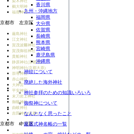
梨木神社
香川県
鵺大明神
九州・沖縄地方
福長神社
福岡県
京都市 左京区
大分県
佐賀県
厳島神社
長崎県
江文神社
熊本県
賀茂波爾神社
宮崎県
賀茂御祖神社
鹿児島県
貴船神社
沖縄県
静原神社(京都市)
神明神社(京都大原)
神紋について
崇導神社
赤山禅院
廃絶した海外神社
大神宮
平安神宮
神社参拝のための知識いろいろ
末刀岩上神社
御蔭神社
御祭神について
由岐神社
吉田神社(京都)
なんとなく思ったこと
京都市 中京区
延喜式神名帳の一覧