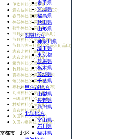
岩手県
伊吹神社(久美浜町)
宮城県
意布伎神社(久美浜町三分)
福島県
春日神社(網野町)
神谷神社(久美浜町)
秋田県
聴部神社(久美浜町)
山形県
熊野新宮神社(久美浜町)
関東地方
熊野神社(久美浜町兜山)
神奈川県
熊野若宮三社神社(久美浜町品田)
埼玉県
志布比神社(網野町)
東京都
志布比神社(丹後町)
群馬県
衆良神社(久美浜町)
栃木県
竹野神社(京丹後市)
茨城県
賣布神社(久美浜町女布)
千葉県
蛭兒神社(久美浜町)
布杜神社(久美浜町女布)
甲信越地方
丸田神社(久美浜町)
山梨県
三嶋田神社(久美浜町)
長野県
村岳神社(久美浜町)
新潟県
賣布神社(網野町)
北陸地方
矢田神社(久美浜町)
富山県
矢田八幡神社(久美浜町)
石川県
京都市 北区
福井県