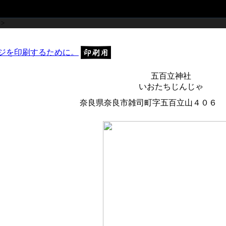
>
五百立神社
いおたちじんじゃ
奈良県奈良市雑司町字五百立山４０６