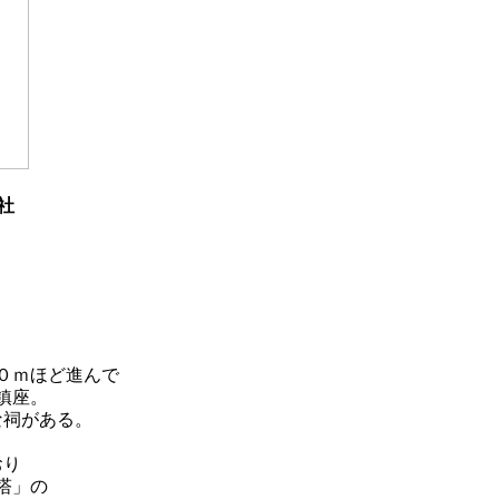
社
０ｍほど進んで
鎮座。
な祠がある。
おり
塔」の