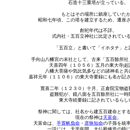
石造十三重塔が立っている。
もとはその場所に鎮座していた
昭和七年頃、この塔を建立するため、遷座
創祀年代は不詳。
式内社・五百立神社に比定されてい
「五百立」と書いて「イホタチ」と
手向山八幡宮の末社として、古来「五百餘所社
天喜四年（１０５６）五月の東大寺j起
八幡大菩薩や気比気多などの諸神名と共
嘉祥元年（１１０６）の東大寺要録にも名が記
寛喜二年（１２３０）十月、正倉院宝物盗
盗難犯が、鏡八面を五百餘所社に一時
東大寺続要録に記されているらし
祭神に関しては、社名から建五百建命とす
現在の祭神は
天富命
。
天富命は、
手置帆負命
・
彦狭知命
の子孫を統
一説には、天平年間、大仏殿修造の時