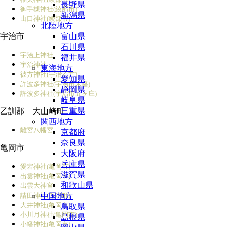
長野県
御手槻神社(綾部市)
新潟県
山口神社(綾部市)
北陸地方
宇治市
富山県
石川県
宇治上神社
福井県
宇治神社
東海地方
彼方神社(宇治乙方)
愛知県
許波多神社(宇治市木幡)
静岡県
許波多神社(宇治市五ヶ庄)
岐阜県
三重県
乙訓郡 大山崎町
関西地方
離宮八幡宮
京都府
奈良県
亀岡市
大阪府
兵庫県
愛宕神社(亀岡市)
滋賀県
出雲神社(亀岡市)
和歌山県
出雲大神宮
請田神社(保津町)
中国地方
大井神社(亀岡市)
鳥取県
小川月神社(亀岡市)
島根県
小幡神社(亀岡市)