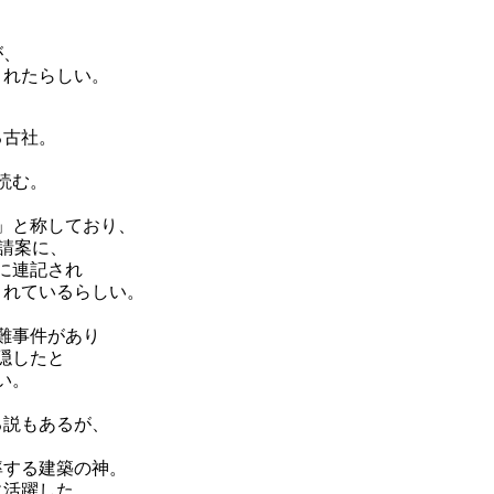
が、
されたらしい。
る古社。
読む。
」と称しており、
請案に、
に連記され
されているらしい。
難事件があり
隠したと
い。
る説もあるが、
率する建築の神。
に活躍した