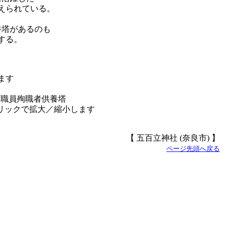
えられている。
養塔があるのも
する。
道職員殉職者供養塔
【 五百立神社 (奈良市) 】
ページ先頭へ戻る