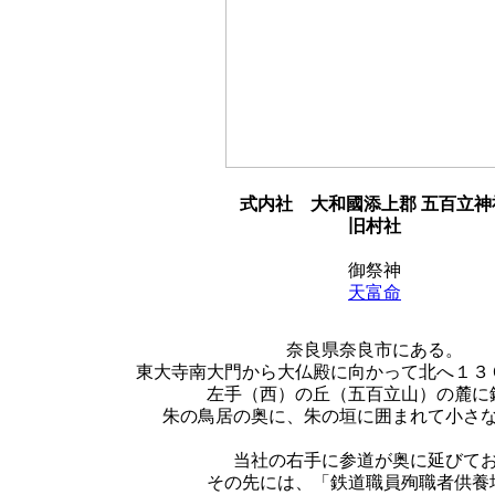
式内社
大和國添上郡 五百立神
旧村社
御祭神
天富命
奈良県奈良市にある。
東大寺南大門から大仏殿に向かって北へ１３
左手（西）の丘（五百立山）の麓に
朱の鳥居の奥に、朱の垣に囲まれて小さ
当社の右手に参道が奥に延びて
その先には、「鉄道職員殉職者供養