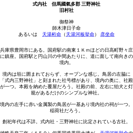
式内社
但馬國氣多郡 三野神社
旧村社
御祭神
師木津日子命
あるいは
天湯桁命
（
天湯河板挙命
）
彦坐命
兵庫県豊岡市にある。国府駅の南東１Ｋｍほどの日高町野々庄
に鎮座。国府駅と円山川の中間あたりに、道に面して南向きの
境内。
境内は垣に囲まれておらず、オープンな感じ。鳥居の左脇に
「式内三野神社」と刻まれた社号標があり、境内の奥に、社殿
が一つ。本殿を納めた覆屋だろう。社殿の前、左右に狛犬と灯
籠があるだけのシンプルな神社。
境内の左手に赤い金属製の鳥居が一基あり境内社の祠が一つ。
稲荷社だろう。
創祀年代は不詳。式内社・三野神社に比定されている古社。