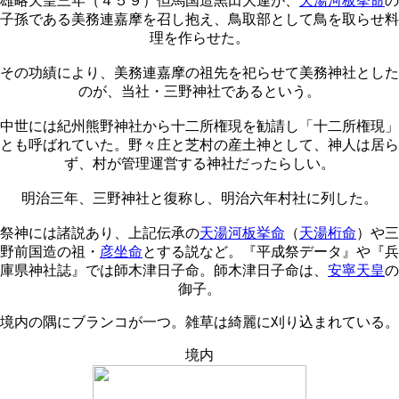
雄略天皇三年（４５９）但馬国造黒田大連が、
天湯河板挙命
の
子孫である美務連嘉摩を召し抱え、鳥取部として鳥を取らせ料
理を作らせた。
その功績により、美務連嘉摩の祖先を祀らせて美務神社とした
のが、当社・三野神社であるという。
中世には紀州熊野神社から十二所権現を勧請し「十二所権現」
とも呼ばれていた。野々庄と芝村の産土神として、神人は居ら
ず、村が管理運営する神社だったらしい。
明治三年、三野神社と復称し、明治六年村社に列した。
祭神には諸説あり、上記伝承の
天湯河板挙命
（
天湯桁命
）や三
野前国造の祖・
彦坐命
とする説など。『平成祭データ』や『兵
庫県神社誌』では師木津日子命。師木津日子命は、
安寧天皇
の
御子。
境内の隅にブランコが一つ。雑草は綺麗に刈り込まれている。
境内