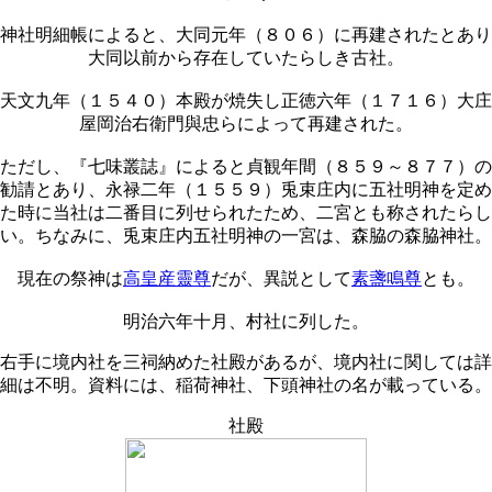
神社明細帳によると、大同元年（８０６）に再建されたとあり
大同以前から存在していたらしき古社。
天文九年（１５４０）本殿が焼失し正徳六年（１７１６）大庄
屋岡治右衛門與忠らによって再建された。
ただし、『七味叢誌』によると貞観年間（８５９～８７７）の
勧請とあり、永禄二年（１５５９）兎束庄内に五社明神を定め
た時に当社は二番目に列せられたため、二宮とも称されたらし
い。ちなみに、兎束庄内五社明神の一宮は、森脇の森脇神社。
現在の祭神は
高皇産靈尊
だが、異説として
素盞鳴尊
とも。
明治六年十月、村社に列した。
右手に境内社を三祠納めた社殿があるが、境内社に関しては詳
細は不明。資料には、稲荷神社、下頭神社の名が載っている。
社殿