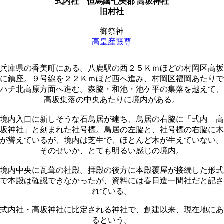
式内社
但馬國七美郡 高坂神社
旧村社
御祭神
高皇産靈尊
兵庫県の香美町にある。八鹿駅の西２５Ｋｍほどの村岡区高坂
に鎮座。９号線を２２Ｋｍほど西へ進み、村岡区福岡あたりで
ハチ北高原方面へ進む。森脇・和池・池ケ平の集落を越えて、
高坂集落の中央あたりに境内がある。
境内入口に新しそうな石鳥居が建ち、鳥居の右脇に「式内 高
坂神社」と刻まれた社号標。鳥居の左脇と、社号標の右脇に木
が聳えているが、境内は芝生で、ほとんど木が生えていない。
そのせいか、とても明るい感じの境内。
境内中央に瓦葺の社殿。拝殿の後方に本殿覆屋が接続した形式
で本殿は確認できなかったが、資料には春日造一間社だと記さ
れている。
式内社・高坂神社に比定される神社で、創建以来、現在地にあ
るという。