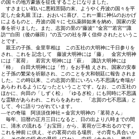
の国々の地方豪族を征伐 することになりました。
すさまじい戦いに悪戦苦闘の末、ようやく丹波の国々を平
定した金丸親 王は、おおいに喜び、これ一重に神仏のおかげ
によるものと、丹波の国々に 七仏薬師如来を納め、国家の安
泰を祈りました。また、志賀の里の”藤波” ”金宮””若宮””諏
訪””白田（後の篠田）”の五つの社を厚く信仰 されたというこ
とです。
親王の子孫、金里宰相は この五社の大明神に千日参りを
され、これを 記念して 藤波大明神には「藤」 金宮大明神
には「茗荷」 若宮大 明神には「萩」 諏訪大明神には
「柿」 白田大明神には「竹」をお手植 えされ、国家の安泰
と子孫の繁栄を祈願され、このことを大和朝廷に報告 されま
した。この時以来、この志賀の里にいろいろ不思議な奇瑞が
あらわ れるようになったということです。なお、この五社の
ほかに、向田の「しずく松」 「ゆるぎ松」にも同時に不思議
な霊験があらわれ、これらをあわせ、 「志賀の七不思議」と
して、今に語りつがれています。
―その奇瑞 阿須須伎神社＝金宮大明神の「茗荷さん」
毎年、旧暦の正月三日になると、日の出より八時までの間
に、清水 の流れる「お宝田」から、茗荷が三本出るのです。
これを神前 に供え、その茗荷の出る場所、その育ち具合いか
ら、その年の稲 作の早稲（ワセ）、中稲（ナカテ）、晩稲