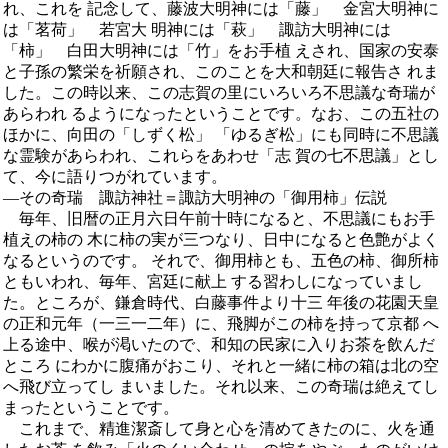
れ、これを 記念して、藤波大明神には「藤」 金宮大明神に
は「茗荷」 若宮大 明神には「萩」 諏訪大明神には
「柿」 白田大明神には「竹」をお手植 えされ、国家の安泰
と子孫の繁栄を祈願され、このことを大和朝廷に報告さ れま
した。この時以来、この志賀の里にいろいろ不思議な奇瑞が
あらわれ るようになったということです。なお、この五社の
ほかに、向田の「しずく松」 「ゆるぎ松」にも同時に不思議
な霊験があらわれ、これらをあわせ「志 賀の七不思議」とし
て、今に語りつがれています。
―その奇瑞 諏訪神社＝諏訪大明神の「御用柿」伝説
毎年、旧暦の正月六日午前十時になると、不思議にもお手
植えの柿の 木に柿の実が三つなり、日中になると色艶がよく
なるというのです。 それで、御用柿とも、五色の柿、御所柿
ともいわれ、毎年、宮廷に献上 する習わしになっていまし
た。ところが、鎌倉時代、白藤事件より十三 年後の花園天皇
の正和元年（一三一二年）に、飛脚がこの柿を持って京都 へ
上る途中、喉が渇いたので、和知の民家に入りお茶を飲んだ
ところ にわかに腹痛がおこり、それと一緒に柿の箱は北の空
へ飛び立ってし まいました。それ以来、この奇瑞は絶えてし
まったということです。
これまで、精進潔斎して身と心を清めてきたのに、火を通