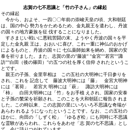
志賀の七不思議と「竹の子さん」の縁起
その縁起
今から、およそ、一四〇〇年前の崇峻天皇の頃、大和朝廷
は、国の中心 勢力をかためるため、金丸親王を遣わし、丹波
の国々の地方豪族を征 伐することになりました。
すさまじい戦いに悪戦苦闘の末、ようやく丹波の国々を平
定した金丸親 王は、おおいに喜び、これ一重に神仏のおかげ
によるものと、丹波の国々に 七仏薬師如来を納め、国家の安
泰を祈りました。また、志賀の里の”藤波” ”金宮””若宮””諏
訪””白田（後の篠田）”の五つの社を厚く信仰 されたというこ
とです。
親王の子孫、金里宰相は この五社の大明神に千日参りを
され、これを 記念して 藤波大明神には「藤」 金宮大明神
には「茗荷」 若宮大 明神には「萩」 諏訪大明神には
「柿」 白田大明神には「竹」をお手植 えされ、国家の安泰
と子孫の繁栄を祈願され、このことを大和朝廷に報告さ れま
した。この時以来、この志賀の里にいろいろ不思議な奇瑞が
あらわ れるようになったということです。なお、この五社の
ほかに、向田の「しずく松」 「ゆるぎ松」にも同時に不思議
な霊験があらわれ、これらをあわせ「志 賀の七不思議」とし
て、今に語りつがれています。