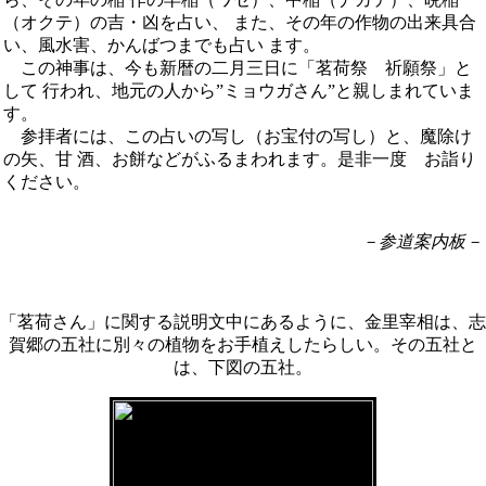
（オクテ）の吉・凶を占い、 また、その年の作物の出来具合
い、風水害、かんばつまでも占い ます。
この神事は、今も新暦の二月三日に「茗荷祭 祈願祭」と
して 行われ、地元の人から”ミョウガさん”と親しまれていま
す。
参拝者には、この占いの写し（お宝付の写し）と、魔除け
の矢、甘 酒、お餅などがふるまわれます。是非一度 お詣り
ください。
－参道案内板－
「茗荷さん」に関する説明文中にあるように、金里宰相は、志
賀郷の五社に別々の植物をお手植えしたらしい。その五社と
は、下図の五社。