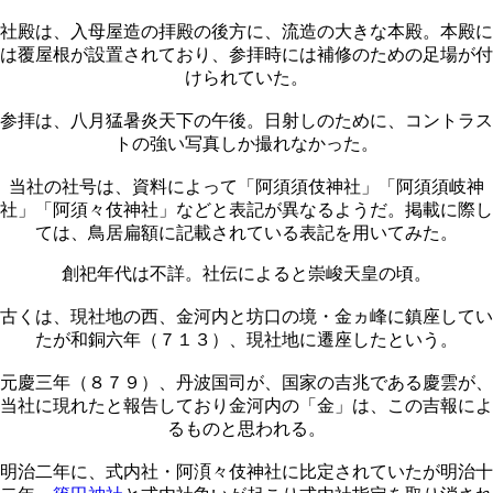
社殿は、入母屋造の拝殿の後方に、流造の大きな本殿。本殿に
は覆屋根が設置されており、参拝時には補修のための足場が付
けられていた。
参拝は、八月猛暑炎天下の午後。日射しのために、コントラス
トの強い写真しか撮れなかった。
当社の社号は、資料によって「阿須須伎神社」「阿須須岐神
社」「阿須々伎神社」などと表記が異なるようだ。掲載に際し
ては、鳥居扁額に記載されている表記を用いてみた。
創祀年代は不詳。社伝によると崇峻天皇の頃。
古くは、現社地の西、金河内と坊口の境・金ヵ峰に鎮座してい
たが和銅六年（７１３）、現社地に遷座したという。
元慶三年（８７９）、丹波国司が、国家の吉兆である慶雲が、
当社に現れたと報告しており金河内の「金」は、この吉報によ
るものと思われる。
明治二年に、式内社・阿湏々伎神社に比定されていたが明治十