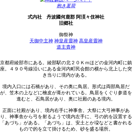
抱き茗荷
式内社
丹波國何鹿郡 阿湏々伎神社
旧郷社
御祭神
天御中主神
神皇産靈神
高皇産靈神
道主貴神
京都府綾部市にある。綾部駅の北２０Ｋｍほどの金河内町に鎮
座。４９０号線沿いにある金河内町民会館の横から北上した突
き当りに境内がある。
境内入口には石橋があり、その奥に鳥居。形式は両部鳥居だ
が、笠木の上などに檜皮が葺かれている。鳥居をくぐり参道を
進むと、石鳥居があり、奥に社殿のある境内。
正面に社殿があり、境内右手に神事舎。大祭に大弓神事があ
り、神事舎から弓を射るようで境内左手に、弓の的を設置する
「あづち」がある。「あづち」は、安土とか垜などと書かれる
もので的を立て掛けるため、砂を盛る場所。