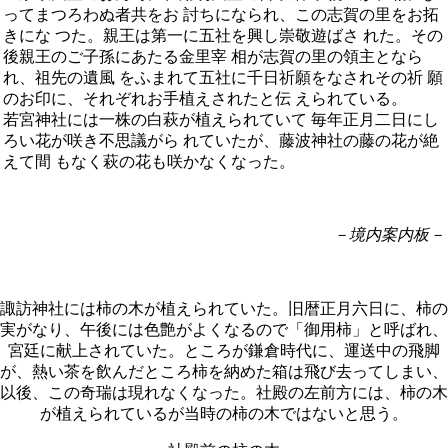
ってまつろわぬ者共をお 討ちになられ、この志賀の里をお拓
きにな つた。親王は第一に五社を興し崇敬遊ばさ れた。その
後親王のご子孫にあたる金里宰 相が志賀の里の領主となら
れ、祖先の遺風 をふまれて五社に千日祈願をなされその祈 願
のお印に、それぞれお手植えされたと伝 えられている。
若宮神社には一株の白萩が植えられていて 毎年正月二日にし
ろい花が咲き不思議がら れていたが、藤波神社の藤の花が絶
えて間 もなく萩の花も咲かなくなった。
－境内案内板－
諏訪神社には柿の木が植えられていた。旧暦正月六日に、柿の
実がなり、午後には色艶がよくなるので「御用柿」と呼ばれ、
宮廷に献上されていた。ところが鎌倉時代に、運送中の飛脚
が、熱い茶を飲んだところ柿を納めた箱は飛び去ってしまい、
以後、この奇瑞は現れなくなった。社殿の左前方には、柿の木
が植えられているが当時の柿の木ではないと思う。