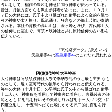
占いをして、稲作の豊凶を神意に問う神事が伝わっている。
昔は、丹後方面からも沢山参拝者があった。また、１０月１
７日の大祭には、氏子中より選ばれた射手による金的を撃つ
弓の神事や太刀振り、風流踊り、狂言などの郷土芸能が奉納
される。本社の背後の高い山は、金ヶ峰と呼び、古代郷土人
の信仰した霊山で、阿須々岐神社と共に原始信仰の古い形を
伝えている。
－『平成祭データ』[原文ママ]－
天皇産霊神は
高皇産霊神
のことだと思われる
阿須須伎神社大弓神事
大弓神事は阿須須伎神社大祭で奉納祭礼のうち最も主要 なも
のとして、遠く室町時代の後半から行われたと伝えられる。
毎年の大祭（十月十日）の早朝に氏子の中から選ばれた射手
十二人が、 神事服を着用して神事舎に着座し、素裸装束の師
範ととも に射礼を行いその矢通し終れば射手三人づつ交互に
四度立射し、 十五間へだてた垜にかかる尺二的に百射を行
う。