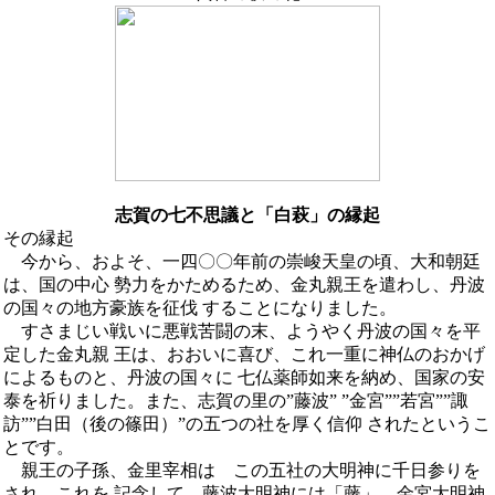
志賀の七不思議と「白萩」の縁起
その縁起
今から、およそ、一四〇〇年前の崇峻天皇の頃、大和朝廷
は、国の中心 勢力をかためるため、金丸親王を遣わし、丹波
の国々の地方豪族を征伐 することになりました。
すさまじい戦いに悪戦苦闘の末、ようやく丹波の国々を平
定した金丸親 王は、おおいに喜び、これ一重に神仏のおかげ
によるものと、丹波の国々に 七仏薬師如来を納め、国家の安
泰を祈りました。また、志賀の里の”藤波” ”金宮””若宮””諏
訪””白田（後の篠田）”の五つの社を厚く信仰 されたというこ
とです。
親王の子孫、金里宰相は この五社の大明神に千日参りを
され、これを 記念して 藤波大明神には「藤」 金宮大明神