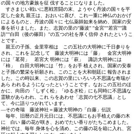
の国々の地方豪族を征 伐することになりました。
すさまじい戦いに悪戦苦闘の末、ようやく丹波の国々を平
定した金丸 親王は、おおいに喜び、これ一重に神仏のおかげ
によるものと、丹波の国々に 七仏薬師如来を納め、国家の安
泰を祈りました。また、志賀の里の”藤波” ”金宮””若宮””諏
訪””白田（後の篠田）”の五つの社を厚く信仰 されたというこ
とです。
親王の子孫、金里宰相は この五社の大明神に千日参りを
され、これを 記念して 藤波大明神には「藤」 金宮大明神
には「茗荷」 若宮大 明神には「萩」 諏訪大明神には
「柿」 白田大明神には「竹」をお手 植えされ、国家の安泰
と子孫の繁栄を祈願され、このことを大和朝廷に 報告されま
した。この時以来、この志賀の里にいろいろ不思議な奇瑞が
あら われるようになったということです。なおこの五社のほ
かに、向田の 「しずく松」「ゆるぎ松」にも同時に不思議な
霊験があらわれ、これ らをあわせ「志賀の七不思議」とし
て、今に語りつがれています。
―その奇瑞 藤波神社＝藤波大明神の「白藤」伝説
毎年、旧暦の正月元日には、不思議にもお手植えの藤の木
に 白い 藤の花が咲き、おめでたい香りがたちこめました。
神社では、毎年 身体を心を清め、この藤の花を箱に入れ、宮