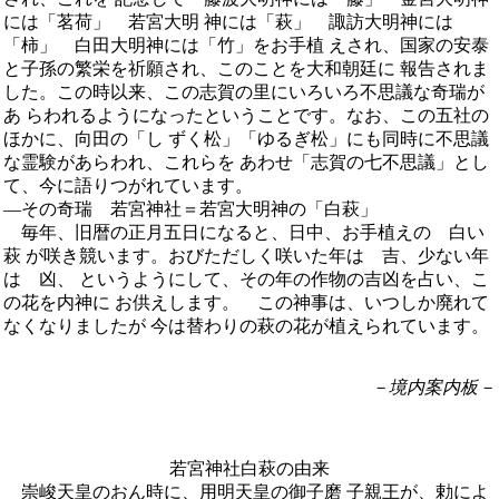
には「茗荷」 若宮大明 神には「萩」 諏訪大明神には
「柿」 白田大明神には「竹」をお手植 えされ、国家の安泰
と子孫の繁栄を祈願され、このことを大和朝廷に 報告されま
した。この時以来、この志賀の里にいろいろ不思議な奇瑞が
あ らわれるようになったということです。なお、この五社の
ほかに、向田の「し ずく松」「ゆるぎ松」にも同時に不思議
な霊験があらわれ、これらを あわせ「志賀の七不思議」とし
て、今に語りつがれています。
―その奇瑞 若宮神社＝若宮大明神の「白萩」
毎年、旧暦の正月五日になると、日中、お手植えの 白い
萩 が咲き競います。おびただしく咲いた年は 吉、少ない年
は 凶、 というようにして、その年の作物の吉凶を占い、こ
の花を内神に お供えします。 この神事は、いつしか廃れて
なくなりましたが 今は替わりの萩の花が植えられています。
－境内案内板－
若宮神社白萩の由来
崇峻天皇のおん時に、用明天皇の御子磨 子親王が、勅によ