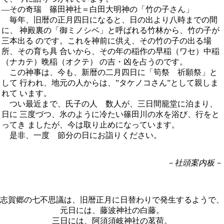
―その奇瑞 篠田神社＝白田大明神の「竹の子さん」
毎年、旧暦の正月四日になると、日の出より八時までの間
に、 神殿裏の「御ミノシベ」と呼ばれる竹林から、竹の子が
三本出る のです。これを神前に供え、その竹の子の出る場
所、その育ち具 合いから、その年の稲作の早稲（ワセ）中稲
（ナカテ）晩稲（オクテ） の吉・凶を占うのです。
この神事は、今も、新暦の二月四日に「筍祭 祈願祭」と
して 行われ、地元の人からは、”タケノコさん”として親しま
れて います。
つい最近まで、氏子の人 数人が、三日間籠堂に泊まり、
日に 三度づつ、氷のように冷たい篠田川の水を浴び、行をと
ってき ましたが、今は取り止めになっています。
是非、一度 節分の日にお詣りください。
－社頭案内板－
志賀郷の七不思議は、旧暦正月に日替わりで発生するようで、
元日には、藤波神社の白藤。
三日には、阿須須岐神社の茗荷。