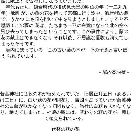
廷に献上する習わしに なっていました。
年代もたち、鎌倉時代の後伏見天皇の即位の年（一二九九
年）飛脚 がこの藤の花を持って京都に行く途中、観音峠の麓
で、うかつ にも箱を開いて中を見ようとしました。すると不
思議！この藤の 花は、たちまち一羽の白鷺になって北の空へ
飛び去ってしまったと いうことです。この事件により、藤の
花の献上はできなくなり それ以後、不思議な霊験も消えてし
まったそうです。
境内に残っている この古い藤の木が その子孫と言い伝
え られています。
－境内案内板－
若宮神社には萩の木が植えられていた。旧暦正月五日（あるい
は二日）に、白い萩の花が開花し、吉凶を占っていたが藤波神
社の白藤が咲かなくなって間もなく、当社の白萩も咲かなくな
り、絶えてしまった。社殿の脇には、替わりの萩の花が、新し
く植えられている。
代替の萩の花