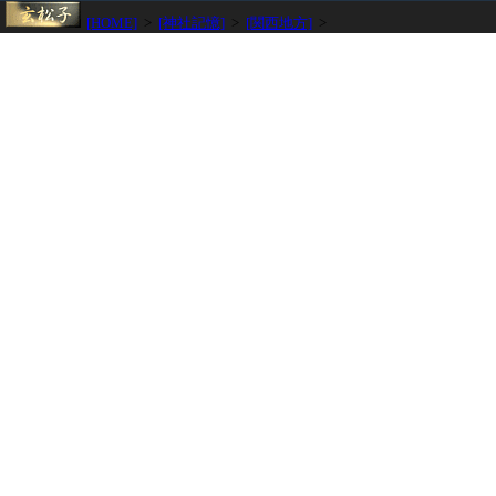
[HOME]
>
[神社記憶]
>
[関西地方]
>