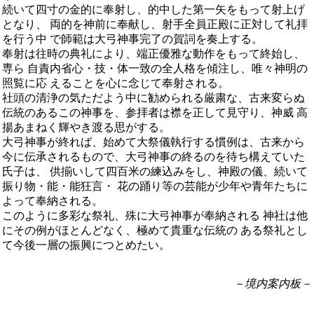
続いて四寸の金的に奉射し、的中した第一矢をもって射上げ
となり、 両的を神前に奉献し、射手全員正殿に正対して礼拝
を行う中 で師範は大弓神事完了の賀詞を奏上する。
奉射は往時の典礼により、端正優雅な動作をもって終始し、
専ら 自責内省心・技・体一致の全人格を傾注し、唯々神明の
照覧に応 えることを心に念じて奉射される。
社頭の清浄の気ただよう中に勧められる厳粛な、古来変らぬ
伝統のあるこの神事を、参拝者は襟を正して見守り、神威 高
揚あまねく輝やき渡る思がする。
大弓神事が終れば、始めて大祭儀執行する慣例は、古来から
今に伝承されるもので、大弓神事の終るのを待ち構えていた
氏子は、 供揃いして四百米の練込みをし、神殿の儀、続いて
振り物・能・能狂言・ 花の踊り等の芸能が少年や青年たちに
よって奉納される。
このように多彩な祭礼、殊に大弓神事が奉納される 神社は他
にその例がほとんどなく、極めて貴重な伝統の ある祭礼とし
て今後一層の振興につとめたい。
－境内案内板－