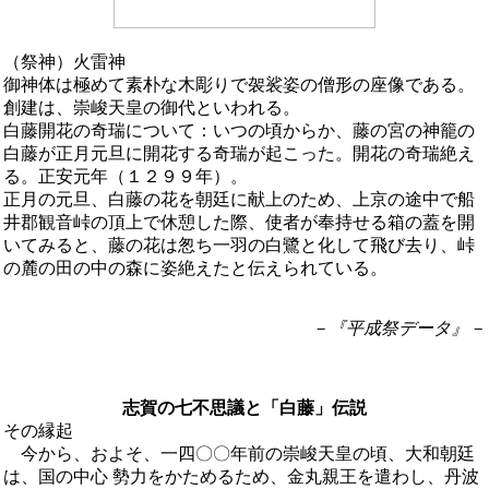
（祭神）火雷神
御神体は極めて素朴な木彫りで袈裟姿の僧形の座像である。
創建は、崇峻天皇の御代といわれる。
白藤開花の奇瑞について：いつの頃からか、藤の宮の神籠の
白藤が正月元旦に開花する奇瑞が起こった。開花の奇瑞絶え
る。正安元年（１２９９年）。
正月の元旦、白藤の花を朝廷に献上のため、上京の途中で船
井郡観音峠の頂上で休憩した際、使者が奉持せる箱の蓋を開
いてみると、藤の花は怱ち一羽の白鷺と化して飛び去り、峠
の麓の田の中の森に姿絶えたと伝えられている。
－『平成祭データ』－
志賀の七不思議と「白藤」伝説
その縁起
今から、およそ、一四〇〇年前の崇峻天皇の頃、大和朝廷
は、国の中心 勢力をかためるため、金丸親王を遣わし、丹波