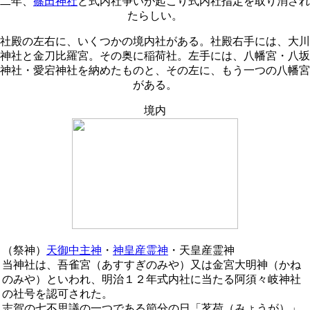
二年、
篠田神社
と式内社争いが起こり式内社指定を取り消され
たらしい。
社殿の左右に、いくつかの境内社がある。社殿右手には、大川
神社と金刀比羅宮。その奥に稲荷社。左手には、八幡宮・八坂
神社・愛宕神社を納めたものと、その左に、もう一つの八幡宮
がある。
境内
（祭神）
天御中主神
・
神皇産霊神
・天皇産霊神
当神社は、吾雀宮（あすすぎのみや）又は金宮大明神（かね
のみや）といわれ、明治１２年式内社に当たる阿須々岐神社
の社号を認可された。
志賀の七不思議の一つである節分の日「茗荷（みょうが）」