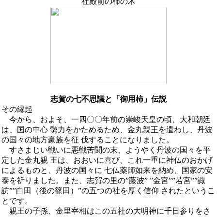
社殿前の柿の木
志賀の七不思議と「御用柿」伝説
その縁起
今から、およそ、一四〇〇年前の崇峻天皇の頃、大和朝廷
は、国の中心 勢力をかためるため、金丸親王を遣わし、丹波
の国々の地方豪族を征 伐することになりました。
すさまじい戦いに悪戦苦闘の末、ようやく丹波の国々を平
定した金丸親 王は、おおいに喜び、これ一重に神仏のおかげ
によるものと、丹波の国々に 七仏薬師如来を納め、国家の安
泰を祈りました。また、志賀の里の”藤波” ”金宮””若宮””諏
訪””白田（後の篠田）”の五つの社を厚く信仰 されたというこ
とです。
親王の子孫、金里宰相はこの五社の大明神に千日参りをさ